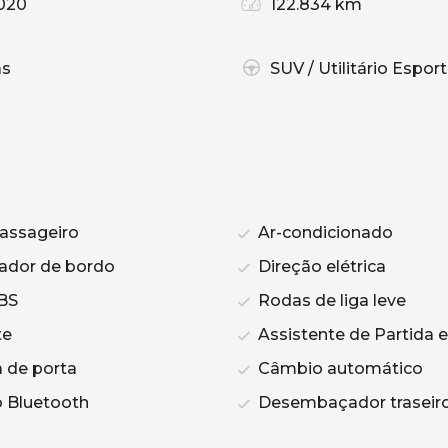
020
122.834 km
as
SUV / Utilitário Esport
assageiro
Ar-condicionado
dor de bordo
Direção elétrica
BS
Rodas de liga leve
te
Assistente de Partida
 de porta
Câmbio automático
 Bluetooth
Desembaçador traseir