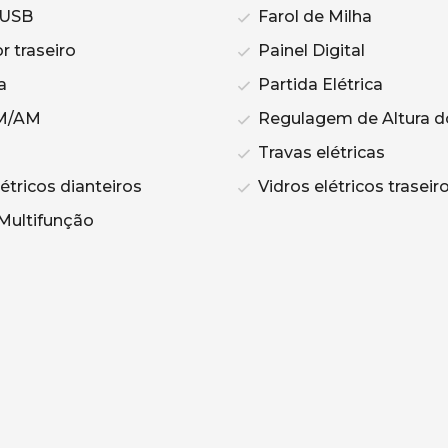
 USB
Farol de Milha
 traseiro
Painel Digital
a
Partida Elétrica
M/AM
Regulagem de Altura d
Travas elétricas
étricos dianteiros
Vidros elétricos traseir
Multifunção