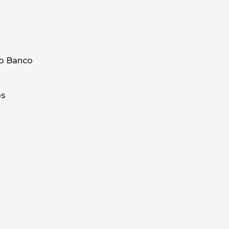
o Banco
os