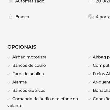
Automatizado
2019/2
Branco
4 port
OPCIONAIS
Airbag motorista
Airbag p
Bancos de couro
Computa
Farol de neblina
Freios A
Alarme
Ar-quen
Bancos elétricos
Borracha
Comando de áudio e telefone no
Conexão
volante