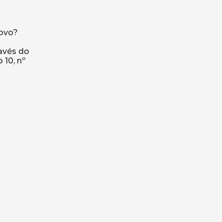
novo?
ravés do
 10, nº