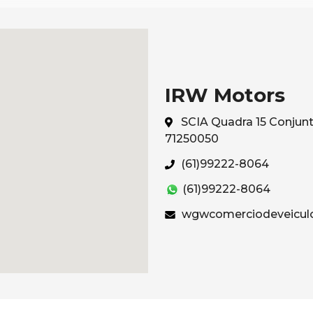
IRW Motors
SCIA Quadra 15 Conjunto 
71250050
(61)99222-8064
(61)99222-8064
wgwcomerciodeveicul