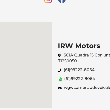
IRW Motors
SCIA Quadra 15 Conjunto 
71250050
(61)99222-8064
(61)99222-8064
wgwcomerciodeveicul