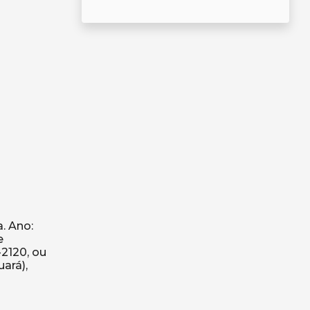
. Ano:
e
2120, ou
uará),