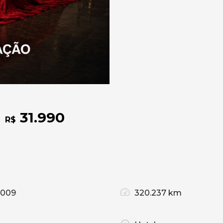
31.990
R$
2009
320.237 km