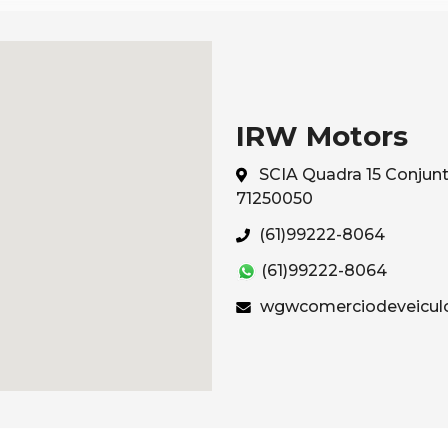
IRW Motors
SCIA Quadra 15 Conjunto 
71250050
(61)99222-8064
(61)99222-8064
wgwcomerciodeveicul